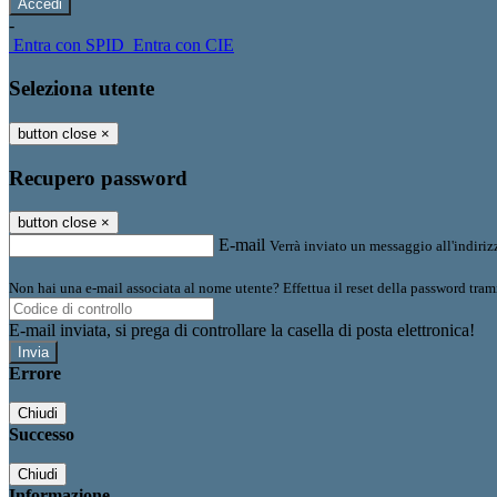
-
Entra con SPID
Entra con CIE
Seleziona utente
button close
×
Recupero password
button close
×
E-mail
Verrà inviato un messaggio all'indirizz
Non hai una e-mail associata al nome utente? Effettua il reset della password tram
E-mail inviata, si prega di controllare la casella di posta elettronica!
Errore
Chiudi
Successo
Chiudi
Informazione