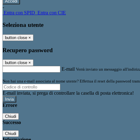
-
Entra con SPID
Entra con CIE
Seleziona utente
button close
×
Recupero password
button close
×
E-mail
Verrà inviato un messaggio all'indirizz
Non hai una e-mail associata al nome utente? Effettua il reset della password tram
E-mail inviata, si prega di controllare la casella di posta elettronica!
Errore
Chiudi
Successo
Chiudi
Informazione