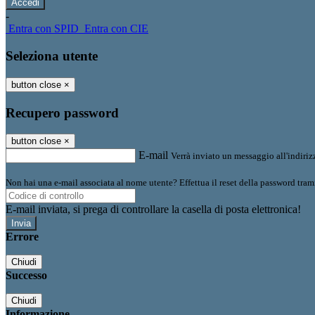
-
Entra con SPID
Entra con CIE
Seleziona utente
button close
×
Recupero password
button close
×
E-mail
Verrà inviato un messaggio all'indirizz
Non hai una e-mail associata al nome utente? Effettua il reset della password tram
E-mail inviata, si prega di controllare la casella di posta elettronica!
Errore
Chiudi
Successo
Chiudi
Informazione