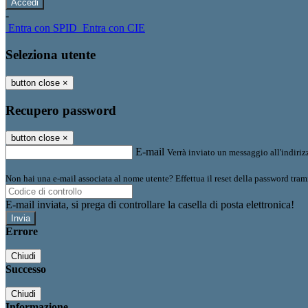
-
Entra con SPID
Entra con CIE
Seleziona utente
button close
×
Recupero password
button close
×
E-mail
Verrà inviato un messaggio all'indirizz
Non hai una e-mail associata al nome utente? Effettua il reset della password tram
E-mail inviata, si prega di controllare la casella di posta elettronica!
Errore
Chiudi
Successo
Chiudi
Informazione