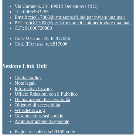
Via Carmelia, 24 - 89012 Delianuova (RC)
Tel:
0966/963265
Email:
rcic817006@istruzione.it
Link per inviare una mail
PEC:
rcic817006@pec.istruzione.it
Link per inviare una mail
C.F.: 91006720808
Cod. Meccan.: RCIC817006
Cod. IPA: istsc_rcic817006
Sezione Link Utili
Cookie policy
Note legali
Informativa Privacy
Ufficio Relazioni con il Pubblico
Dichiarazione di accessibilità
Obiettivi di accessibilità
Whistleblowing
Gestione consensi cookie
Amministrazione trasparente
Pagina visualizzata
90169
volte