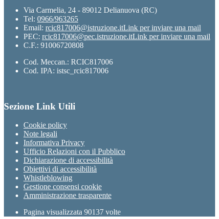
Via Carmelia, 24 - 89012 Delianuova (RC)
Tel:
0966/963265
Email:
rcic817006@istruzione.it
Link per inviare una mail
PEC:
rcic817006@pec.istruzione.it
Link per inviare una mail
C.F.: 91006720808
Cod. Meccan.: RCIC817006
Cod. IPA: istsc_rcic817006
Sezione Link Utili
Cookie policy
Note legali
Informativa Privacy
Ufficio Relazioni con il Pubblico
Dichiarazione di accessibilità
Obiettivi di accessibilità
Whistleblowing
Gestione consensi cookie
Amministrazione trasparente
Pagina visualizzata
90137
volte