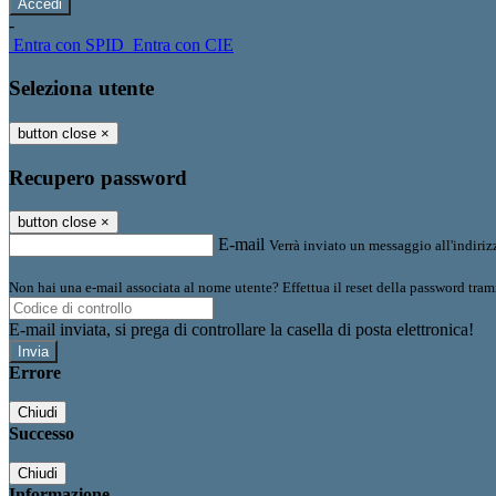
-
Entra con SPID
Entra con CIE
Seleziona utente
button close
×
Recupero password
button close
×
E-mail
Verrà inviato un messaggio all'indirizz
Non hai una e-mail associata al nome utente? Effettua il reset della password tram
E-mail inviata, si prega di controllare la casella di posta elettronica!
Errore
Chiudi
Successo
Chiudi
Informazione