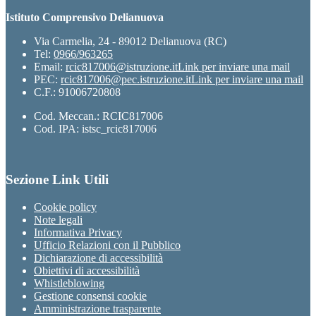
Istituto Comprensivo Delianuova
Via Carmelia, 24 - 89012 Delianuova (RC)
Tel:
0966/963265
Email:
rcic817006@istruzione.it
Link per inviare una mail
PEC:
rcic817006@pec.istruzione.it
Link per inviare una mail
C.F.: 91006720808
Cod. Meccan.: RCIC817006
Cod. IPA: istsc_rcic817006
Sezione Link Utili
Cookie policy
Note legali
Informativa Privacy
Ufficio Relazioni con il Pubblico
Dichiarazione di accessibilità
Obiettivi di accessibilità
Whistleblowing
Gestione consensi cookie
Amministrazione trasparente