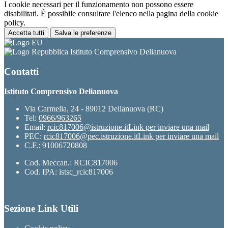
I cookie necessari per il funzionamento non possono essere
disabilitati. È possibile consultare l'elenco nella pagina della cookie
policy.
Accetta tutti
Salva le preferenze
Istituto Comprensivo Delianuova
Contatti
Istituto Comprensivo Delianuova
Via Carmelia, 24 - 89012 Delianuova (RC)
Tel:
0966/963265
Email:
rcic817006@istruzione.it
Link per inviare una mail
PEC:
rcic817006@pec.istruzione.it
Link per inviare una mail
C.F.: 91006720808
Cod. Meccan.: RCIC817006
Cod. IPA: istsc_rcic817006
Sezione Link Utili