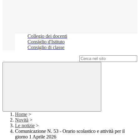
Collegio dei docenti
Consiglio d'Istituto
Consiglio di classe
Campo di ricerca per le pagine del sito
Home
>
Novità
>
Le notizie
>
Comunicazione N. 53 - Orario scolastico e attività per il
giorno 1 Aprile 2026