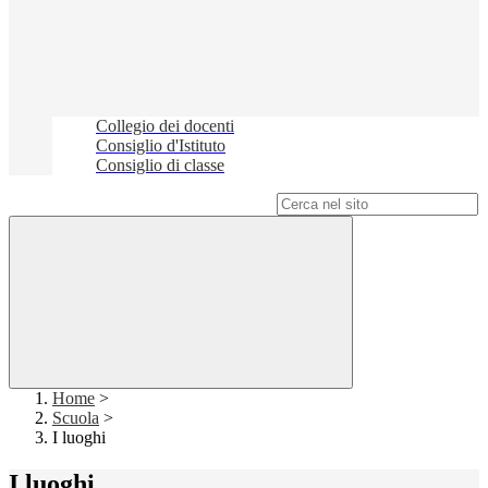
Collegio dei docenti
Consiglio d'Istituto
Consiglio di classe
Campo di ricerca per le pagine del sito
Home
>
Scuola
>
I luoghi
I luoghi