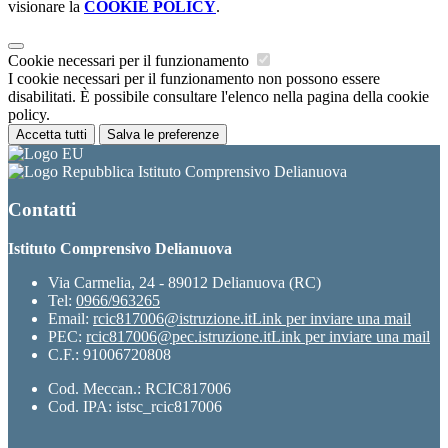
visionare la
COOKIE POLICY
.
Cookie necessari per il funzionamento
I cookie necessari per il funzionamento non possono essere
disabilitati. È possibile consultare l'elenco nella pagina della cookie
policy.
Accetta tutti
Salva le preferenze
Istituto Comprensivo Delianuova
Contatti
Istituto Comprensivo Delianuova
Via Carmelia, 24 - 89012 Delianuova (RC)
Tel:
0966/963265
Email:
rcic817006@istruzione.it
Link per inviare una mail
PEC:
rcic817006@pec.istruzione.it
Link per inviare una mail
C.F.: 91006720808
Cod. Meccan.: RCIC817006
Cod. IPA: istsc_rcic817006