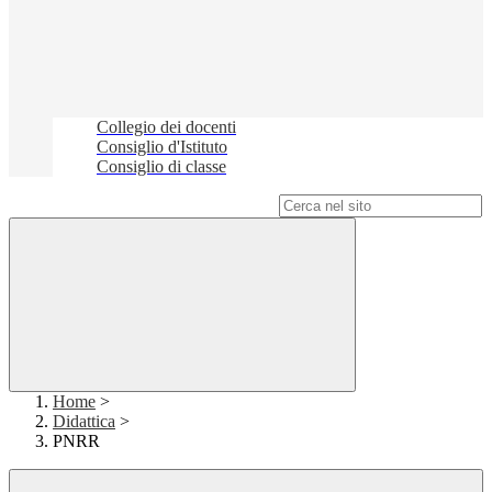
Collegio dei docenti
Consiglio d'Istituto
Consiglio di classe
Campo di ricerca per le pagine del sito
Home
>
Didattica
>
PNRR