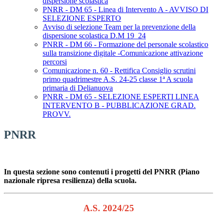
dispersione scolastica
PNRR - DM 65 - Linea di Intervento A - AVVISO DI
SELEZIONE ESPERTO
Avviso di selezione Team per la prevenzione della
dispersione scolastica D.M 19_24
PNRR - DM 66 - Formazione del personale scolastico
sulla transizione digitale -Comunicazione attivazione
percorsi
Comunicazione n. 60 - Rettifica Consiglio scrutini
primo quadrimestre A.S. 24-25 classe 1ª A scuola
primaria di Delianuova
PNRR - DM 65 - SELEZIONE ESPERTI LINEA
INTERVENTO B - PUBBLICAZIONE GRAD.
PROVV.
PNRR
In questa sezione sono contenuti i progetti del PNRR (Piano
nazionale ripresa resilienza) della scuola.
A.S. 2024/25