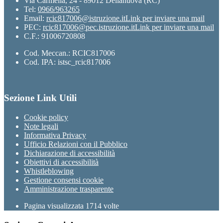
Via Carmelia, 24 - 89012 Delianuova (RC)
Tel:
0966/963265
Email:
rcic817006@istruzione.it
Link per inviare una mail
PEC:
rcic817006@pec.istruzione.it
Link per inviare una mail
C.F.: 91006720808
Cod. Meccan.: RCIC817006
Cod. IPA: istsc_rcic817006
Sezione Link Utili
Cookie policy
Note legali
Informativa Privacy
Ufficio Relazioni con il Pubblico
Dichiarazione di accessibilità
Obiettivi di accessibilità
Whistleblowing
Gestione consensi cookie
Amministrazione trasparente
Pagina visualizzata
1714
volte