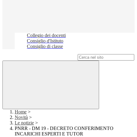
Collegio dei docenti
Consiglio d'Istituto
Consiglio di classe
Campo di ricerca per le pagine del sito
Home
>
Novità
>
Le notizie
>
PNRR - DM 19 - DECRETO CONFERIMENTO
INCARICHI ESPERTI E TUTOR