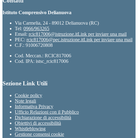
Contatti
Istituto Comprensivo Delianuova
Via Carmelia, 24 - 89012 Delianuova (RC)
Tel:
0966/963265
Email:
rcic817006@istruzione.it
Link per inviare una mail
PEC:
rcic817006@pec.istruzione.it
Link per inviare una mail
C.F.: 91006720808
Cod. Meccan.: RCIC817006
Cod. IPA: istsc_rcic817006
Sezione Link Utili
Cookie policy
Note legali
Informativa Privacy
Ufficio Relazioni con il Pubblico
Dichiarazione di accessibilità
Obiettivi di accessibilità
Whistleblowing
Gestione consensi cookie