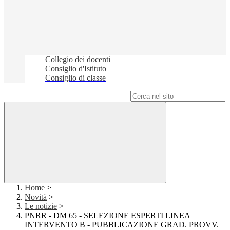
Collegio dei docenti
Consiglio d'Istituto
Consiglio di classe
Campo di ricerca per le pagine del sito
Home
>
Novità
>
Le notizie
>
PNRR - DM 65 - SELEZIONE ESPERTI LINEA
INTERVENTO B - PUBBLICAZIONE GRAD. PROVV.