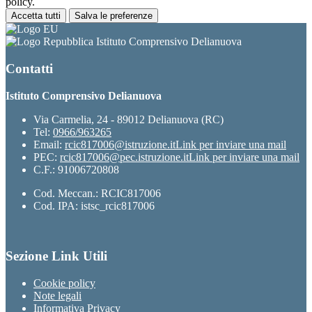
policy.
Accetta tutti
Salva le preferenze
Istituto Comprensivo Delianuova
Contatti
Istituto Comprensivo Delianuova
Via Carmelia, 24 - 89012 Delianuova (RC)
Tel:
0966/963265
Email:
rcic817006@istruzione.it
Link per inviare una mail
PEC:
rcic817006@pec.istruzione.it
Link per inviare una mail
C.F.: 91006720808
Cod. Meccan.: RCIC817006
Cod. IPA: istsc_rcic817006
Sezione Link Utili
Cookie policy
Note legali
Informativa Privacy