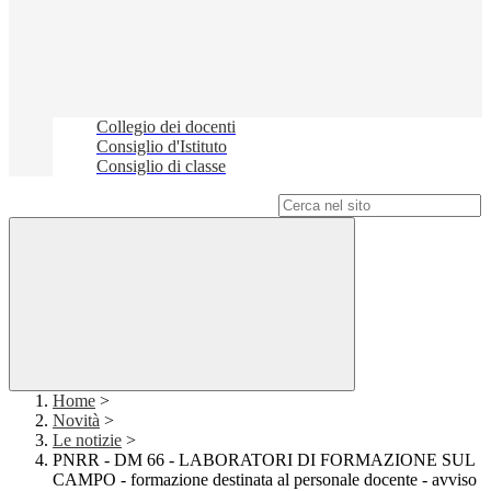
Collegio dei docenti
Consiglio d'Istituto
Consiglio di classe
Campo di ricerca per le pagine del sito
Home
>
Novità
>
Le notizie
>
PNRR - DM 66 - LABORATORI DI FORMAZIONE SUL
CAMPO - formazione destinata al personale docente - avviso