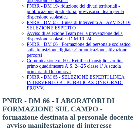
dispersione scolastica
PNRR - DM 19- riduzione dei divari territoriali -
pubblicazione graduatoria provvisoria - team per la
dispersione scolastica
PNRR - DM 65 - Linea di Intervento A - AVVISO DI
SELEZIONE ESPERTO
Avviso di selezione Team per la prevenzione della
dispersione scolastica D.M 19_24
PNRR - DM 66 - Formazione del personale scolastico
sulla transizione digitale -Comunicazione attivazione
percorsi
Comunicazione n. 60 - Rettifica Consiglio scrutini
primo quadrimestre A.S. 24-25 classe 1ª A scuola
primaria di Delianuova
PNRR - DM 65 - SELEZIONE ESPERTI LINEA
INTERVENTO B - PUBBLICAZIONE GRAD.
PROVV.
PNRR - DM 66 - LABORATORI DI
FORMAZIONE SUL CAMPO -
formazione destinata al personale docente
- avviso manifestazione di interesse