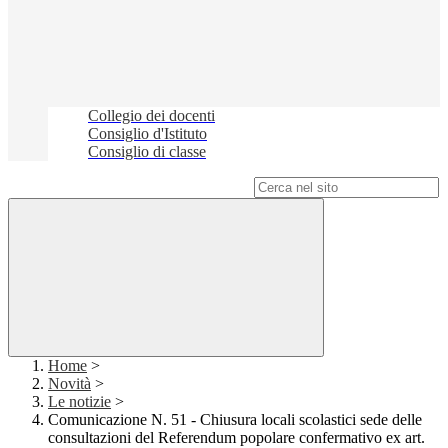
Collegio dei docenti
Consiglio d'Istituto
Consiglio di classe
Campo di ricerca per le pagine del sito
Home
>
Novità
>
Le notizie
>
Comunicazione N. 51 - Chiusura locali scolastici sede delle
consultazioni del Referendum popolare confermativo ex art.