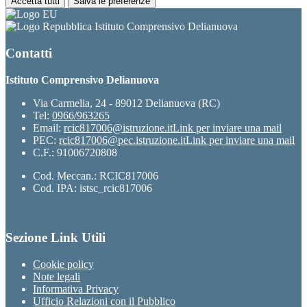
Accetta tutti
Salva le preferenze
Istituto Comprensivo Delianuova
Contatti
Istituto Comprensivo Delianuova
Via Carmelia, 24 - 89012 Delianuova (RC)
Tel:
0966/963265
Email:
rcic817006@istruzione.it
Link per inviare una mail
PEC:
rcic817006@pec.istruzione.it
Link per inviare una mail
C.F.: 91006720808
Cod. Meccan.: RCIC817006
Cod. IPA: istsc_rcic817006
Sezione Link Utili
Cookie policy
Note legali
Informativa Privacy
Ufficio Relazioni con il Pubblico