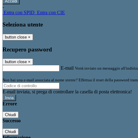
-
Entra con SPID
Entra con CIE
Seleziona utente
button close
×
Recupero password
button close
×
E-mail
Verrà inviato un messaggio all'indirizz
Non hai una e-mail associata al nome utente? Effettua il reset della password tram
E-mail inviata, si prega di controllare la casella di posta elettronica!
Errore
Chiudi
Successo
Chiudi
Informazione