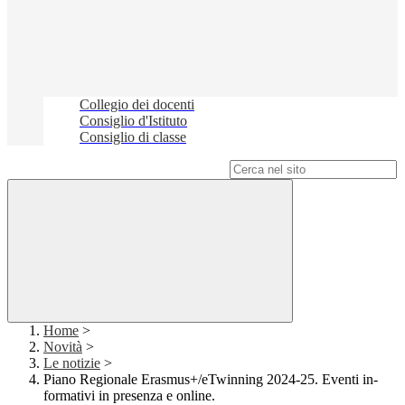
Collegio dei docenti
Consiglio d'Istituto
Consiglio di classe
Campo di ricerca per le pagine del sito
Home
>
Novità
>
Le notizie
>
Piano Regionale Erasmus+/eTwinning 2024-25. Eventi in-
formativi in presenza e online.