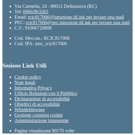
Via Carmelia, 24 - 89012 Delianuova (RC)
Tel:
0966/963265
Email:
rcic817006@istruzione.it
Link per inviare una mail
PEC:
rcic817006@pec.istruzione.it
Link per inviare una mail
C.F.: 91006720808
Cod. Meccan.: RCIC817006
Cod. IPA: istsc_rcic817006
Sezione Link Utili
Cookie policy
Note legali
Informativa Privacy
Ufficio Relazioni con il Pubblico
Dichiarazione di accessibilità
Obiettivi di accessibilità
Whistleblowing
Gestione consensi cookie
Amministrazione trasparente
Pagina visualizzata
90170
volte