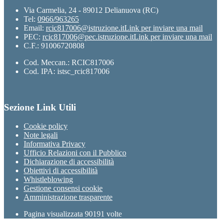
Via Carmelia, 24 - 89012 Delianuova (RC)
Tel:
0966/963265
Email:
rcic817006@istruzione.it
Link per inviare una mail
PEC:
rcic817006@pec.istruzione.it
Link per inviare una mail
C.F.: 91006720808
Cod. Meccan.: RCIC817006
Cod. IPA: istsc_rcic817006
Sezione Link Utili
Cookie policy
Note legali
Informativa Privacy
Ufficio Relazioni con il Pubblico
Dichiarazione di accessibilità
Obiettivi di accessibilità
Whistleblowing
Gestione consensi cookie
Amministrazione trasparente
Pagina visualizzata
90191
volte