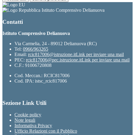
Istituto Comprensivo Delianuova
Contatti
Istituto Comprensivo Delianuova
Via Carmelia, 24 - 89012 Delianuova (RC)
Tel:
0966/963265
Email:
rcic817006@istruzione.it
Link per inviare una mail
PEC:
rcic817006@pec.istruzione.it
Link per inviare una mail
C.F.: 91006720808
Cod. Meccan.: RCIC817006
Cod. IPA: istsc_rcic817006
Sezione Link Utili
Cookie policy
Note legali
Informativa Privacy
Ufficio Relazioni con il Pubblico