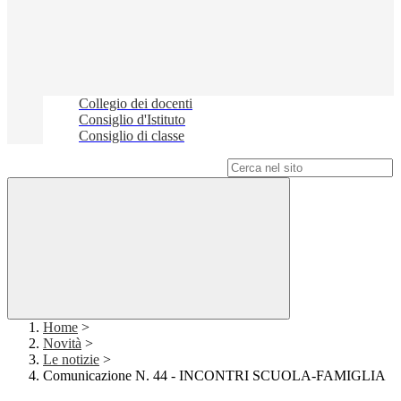
Collegio dei docenti
Consiglio d'Istituto
Consiglio di classe
Campo di ricerca per le pagine del sito
Home
>
Novità
>
Le notizie
>
Comunicazione N. 44 - INCONTRI SCUOLA-FAMIGLIA