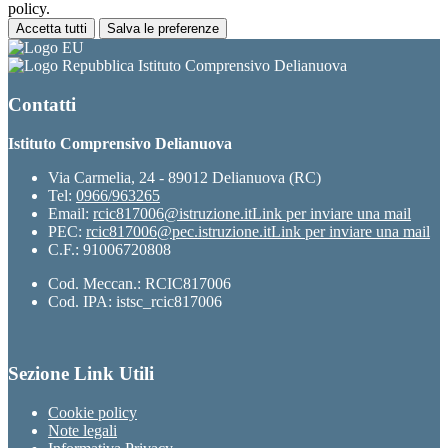
policy.
Accetta tutti
Salva le preferenze
Istituto Comprensivo Delianuova
Contatti
Istituto Comprensivo Delianuova
Via Carmelia, 24 - 89012 Delianuova (RC)
Tel:
0966/963265
Email:
rcic817006@istruzione.it
Link per inviare una mail
PEC:
rcic817006@pec.istruzione.it
Link per inviare una mail
C.F.: 91006720808
Cod. Meccan.: RCIC817006
Cod. IPA: istsc_rcic817006
Sezione Link Utili
Cookie policy
Note legali