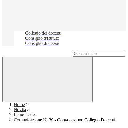
Collegio dei docenti
Consiglio d'Istituto
Consiglio di classe
Campo di ricerca per le pagine del sito
Home
>
Novità
>
Le notizie
>
Comunicazione N. 39 - Convocazione Collegio Docenti