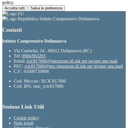
policy.
Accetta tutti
Salva le preferenze
Istituto Comprensivo Delianuova
Contatti
Istituto Comprensivo Delianuova
Via Carmelia, 24 - 89012 Delianuova (RC)
Tel:
0966/963265
Email:
rcic817006@istruzione.it
Link per inviare una mail
PEC:
rcic817006@pec.istruzione.it
Link per inviare una mail
C.F.: 91006720808
Cod. Meccan.: RCIC817006
Cod. IPA: istsc_rcic817006
Sezione Link Utili
Cookie policy
Note legali