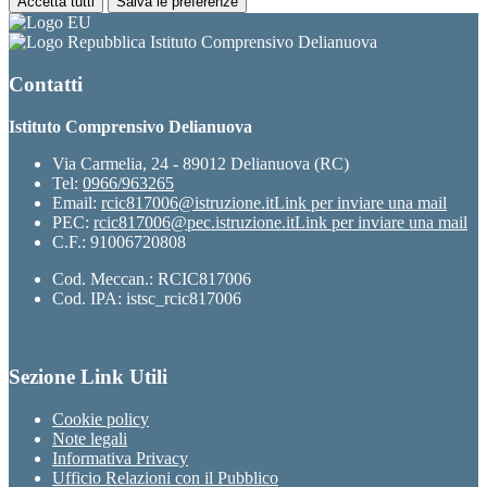
Accetta tutti
Salva le preferenze
Istituto Comprensivo Delianuova
Contatti
Istituto Comprensivo Delianuova
Via Carmelia, 24 - 89012 Delianuova (RC)
Tel:
0966/963265
Email:
rcic817006@istruzione.it
Link per inviare una mail
PEC:
rcic817006@pec.istruzione.it
Link per inviare una mail
C.F.: 91006720808
Cod. Meccan.: RCIC817006
Cod. IPA: istsc_rcic817006
Sezione Link Utili
Cookie policy
Note legali
Informativa Privacy
Ufficio Relazioni con il Pubblico