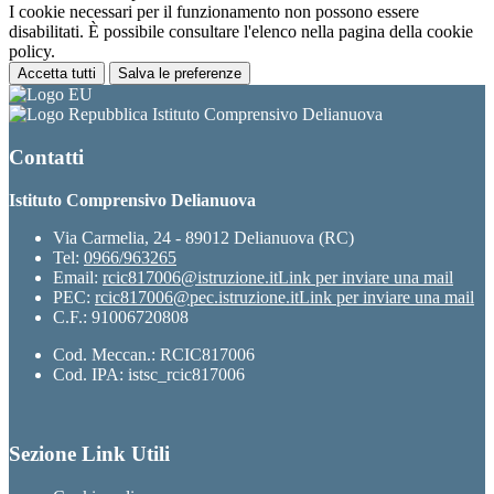
I cookie necessari per il funzionamento non possono essere
disabilitati. È possibile consultare l'elenco nella pagina della cookie
policy.
Accetta tutti
Salva le preferenze
Istituto Comprensivo Delianuova
Contatti
Istituto Comprensivo Delianuova
Via Carmelia, 24 - 89012 Delianuova (RC)
Tel:
0966/963265
Email:
rcic817006@istruzione.it
Link per inviare una mail
PEC:
rcic817006@pec.istruzione.it
Link per inviare una mail
C.F.: 91006720808
Cod. Meccan.: RCIC817006
Cod. IPA: istsc_rcic817006
Sezione Link Utili