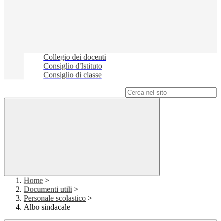
Collegio dei docenti
Consiglio d'Istituto
Consiglio di classe
Campo di ricerca per le pagine del sito
Home
>
Documenti utili
>
Personale scolastico
>
Albo sindacale