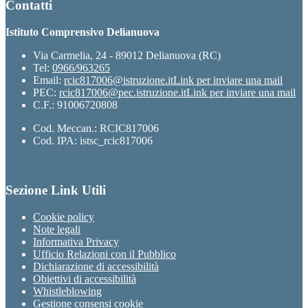
Contatti
Istituto Comprensivo Delianuova
Via Carmelia, 24 - 89012 Delianuova (RC)
Tel:
0966/963265
Email:
rcic817006@istruzione.it
Link per inviare una mail
PEC:
rcic817006@pec.istruzione.it
Link per inviare una mail
C.F.: 91006720808
Cod. Meccan.: RCIC817006
Cod. IPA: istsc_rcic817006
Sezione Link Utili
Cookie policy
Note legali
Informativa Privacy
Ufficio Relazioni con il Pubblico
Dichiarazione di accessibilità
Obiettivi di accessibilità
Whistleblowing
Gestione consensi cookie