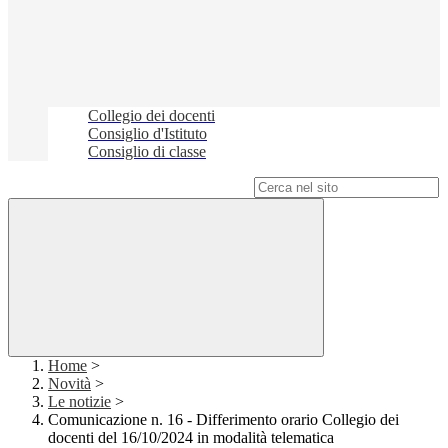
Collegio dei docenti
Consiglio d'Istituto
Consiglio di classe
Campo di ricerca per le pagine del sito
Home
>
Novità
>
Le notizie
>
Comunicazione n. 16 - Differimento orario Collegio dei
docenti del 16/10/2024 in modalità telematica