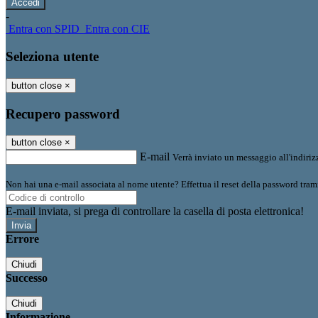
-
Entra con SPID
Entra con CIE
Seleziona utente
button close
×
Recupero password
button close
×
E-mail
Verrà inviato un messaggio all'indirizz
Non hai una e-mail associata al nome utente? Effettua il reset della password tram
E-mail inviata, si prega di controllare la casella di posta elettronica!
Errore
Chiudi
Successo
Chiudi
Informazione