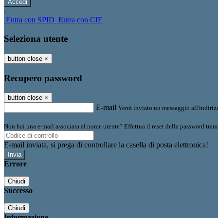
-
Entra con SPID
Entra con CIE
Seleziona utente
button close
×
Recupero password
button close
×
E-mail
Verrà inviato un messaggio all'indirizz
Non hai una e-mail associata al nome utente? Effettua il reset della password tram
E-mail inviata, si prega di controllare la casella di posta elettronica!
Errore
Chiudi
Successo
Chiudi
Informazione