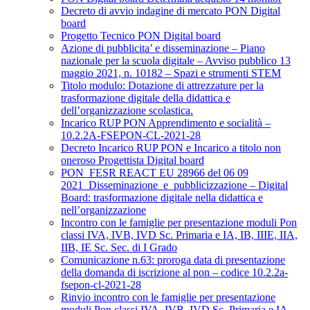
Decreto di avvio indagine di mercato PON Digital
board
Progetto Tecnico PON Digital board
Azione di pubblicita’ e disseminazione – Piano
nazionale per la scuola digitale – Avviso pubblico 13
maggio 2021, n. 10182 – Spazi e strumenti STEM
Titolo modulo: Dotazione di attrezzature per la
trasformazione digitale della didattica e
dell’organizzazione scolastica.
Incarico RUP PON Apprendimento e socialità –
10.2.2A-FSEPON-CL-2021-28
Decreto Incarico RUP PON e Incarico a titolo non
oneroso Progettista Digital board
PON_FESR REACT EU 28966 del 06 09
2021_Disseminazione_e_pubblicizzazione – Digital
Board: trasformazione digitale nella didattica e
nell’organizzazione
Incontro con le famiglie per presentazione moduli Pon
classi IVA, IVB, IVD Sc. Primaria e IA, IB, IIIE, IIA,
IIB, IE Sc. Sec. di I Grado
Comunicazione n.63: proroga data di presentazione
della domanda di iscrizione al pon – codice 10.2.2a-
fsepon-cl-2021-28
Rinvio incontro con le famiglie per presentazione
moduli Pon classi IVA, IVB, IVD Sc. Primaria e IA,