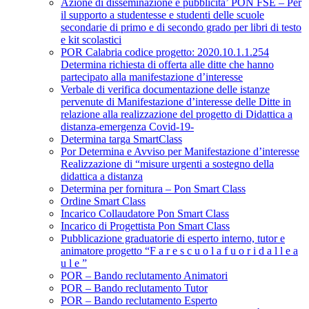
Azione di disseminazione e pubblicita’ PON FSE – Per
il supporto a studentesse e studenti delle scuole
secondarie di primo e di secondo grado per libri di testo
e kit scolastici
POR Calabria codice progetto: 2020.10.1.1.254
Determina richiesta di offerta alle ditte che hanno
partecipato alla manifestazione d’interesse
Verbale di verifica documentazione delle istanze
pervenute di Manifestazione d’interesse delle Ditte in
relazione alla realizzazione del progetto di Didattica a
distanza-emergenza Covid-19-
Determina targa SmartClass
Por Determina e Avviso per Manifestazione d’interesse
Realizzazione di “misure urgenti a sostegno della
didattica a distanza
Determina per fornitura – Pon Smart Class
Ordine Smart Class
Incarico Collaudatore Pon Smart Class
Incarico di Progettista Pon Smart Class
Pubblicazione graduatorie di esperto interno, tutor e
animatore progetto “F a r e s c u o l a f u o r i d a l l e a
u l e ”
POR – Bando reclutamento Animatori
POR – Bando reclutamento Tutor
POR – Bando reclutamento Esperto