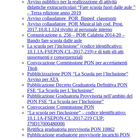
Avviso pubblico per la realizzazione di attività
didattiche extracurricolari “Fare scuola fuori dalle aule ”
– Terza edizione anno 2019
Avviso collaudatore_POR_flipped_classroom
Avviso collaudatore_POR Musical lab cod. Prog.
2017.10.8.1.124 rivolto al personale interno
Comunicazione n. 256 – POR Calabria 2014-20 –
Bando fare scuola dalle aule
La scuola per l’inclusione” (codice identificativo:
10.1.1A-FSEPON-CL-2017-219) e di tutti gli atti
susseguenti e consequenziali
Convocazione Commissione PON per accertamenti
Titoli
Pubblicizzazione PON “La Scuola per l’Inclusione”
Avviso per ATA
Pubblicazione Decreto Graduatoria Definitiva PON
FSE “La Scuola per L’Inclusione”
Pubblicazione Graduatoria Provvisoria nell’ambito del
PON FSE “La Scuola per l’Inclusione”
Convocazione Commissione PON
“La scuola per l'inclusione” – codice identificativo:
10.1.1A-FSEPON-CL-2017-219 CUP:
J79D17000480006
Rettifica graduatoria provvisoria PON 10862
Pubblicazione graduatorie provvisorie incarichi PON