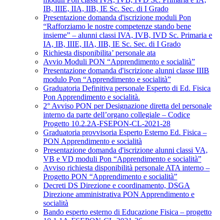
IB, IIIE, IIA, IIB, IE Sc. Sec. di I Grado
Presentazione domanda d'iscrizione moduli Pon
“Rafforziamo le nostre competenze stando bene
insieme” – alunni classi IVA, IVB, IVD Sc. Primaria e
IA, IB, IIIE, IIA, IIB, IE Sc. Sec. di I Grado
Richiesta disponibilita’ personale ata
Avvio Moduli PON “Apprendimento e socialità”
Presentazione domanda d'iscrizione alunni classe IIIB
modulo Pon “Apprendimento e socialità”
Graduatoria Definitiva personale Esperto di Ed. Fisica
Pon Apprendimento e socialità.
2° Avviso PON per Designazione diretta del personale
interno da parte dell’organo collegiale – Codice
Progetto 10.2.2A-FSEPON-CL-2021-28
Graduatoria provvisoria Esperto Esterno Ed. Fisica –
PON Apprendimento e socialità
Presentazione domanda d'iscrizione alunni classi VA,
VB e VD moduli Pon “Apprendimento e socialità”
Avviso richiesta disponibilità personale ATA interno –
Progetto PON “Apprendimento e socialità”
Decreti DS Direzione e coordinamento, DSGA
Direzione amministrativa PON Apprendimento e
socialità
Bando esperto esterno di Educazione Fisica – progetto