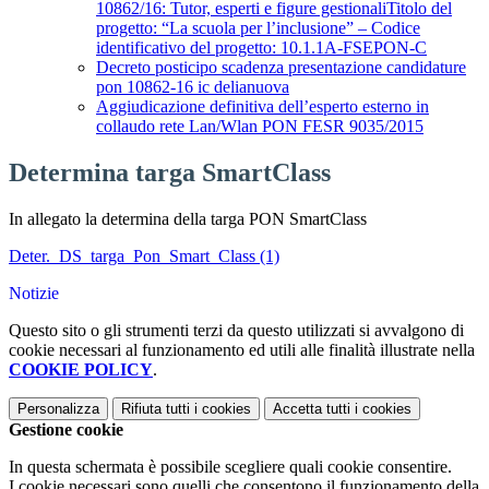
10862/16: Tutor, esperti e figure gestionaliTitolo del
progetto: “La scuola per l’inclusione” – Codice
identificativo del progetto: 10.1.1A-FSEPON-C
Decreto posticipo scadenza presentazione candidature
pon 10862-16 ic delianuova
Aggiudicazione definitiva dell’esperto esterno in
collaudo rete Lan/Wlan PON FESR 9035/2015
Determina targa SmartClass
In allegato la determina della targa PON SmartClass
Deter._DS_targa_Pon_Smart_Class (1)
Notizie
Questo sito o gli strumenti terzi da questo utilizzati si avvalgono di
cookie necessari al funzionamento ed utili alle finalità illustrate nella
COOKIE POLICY
.
Personalizza
Rifiuta tutti
i cookies
Accetta tutti
i cookies
Gestione cookie
In questa schermata è possibile scegliere quali cookie consentire.
I cookie necessari sono quelli che consentono il funzionamento della