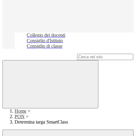
Collegio dei docenti
Consiglio d'Istituto
Consiglio di classe
Campo di ricerca per le pagine del sito
Home
>
PON
>
Determina targa SmartClass