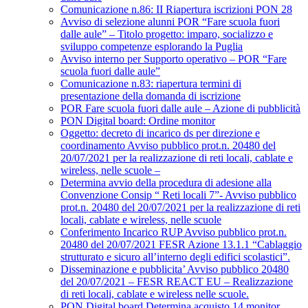
Comunicazione n.86: II Riapertura iscrizioni PON 28
Avviso di selezione alunni POR “Fare scuola fuori
dalle aule” – Titolo progetto: imparo, socializzo e
sviluppo competenze esplorando la Puglia
Avviso interno per Supporto operativo – POR “Fare
scuola fuori dalle aule”
Comunicazione n.83: riapertura termini di
presentazione della domanda di iscrizione
POR Fare scuola fuori dalle aule – Azione di pubblicità
PON Digital board: Ordine monitor
Oggetto: decreto di incarico ds per direzione e
coordinamento Avviso pubblico prot.n. 20480 del
20/07/2021 per la realizzazione di reti locali, cablate e
wireless, nelle scuole –
Determina avvio della procedura di adesione alla
Convenzione Consip “ Reti locali 7”- Avviso pubblico
prot.n. 20480 del 20/07/2021 per la realizzazione di reti
locali, cablate e wireless, nelle scuole
Conferimento Incarico RUP Avviso pubblico prot.n.
20480 del 20/07/2021 FESR Azione 13.1.1 “Cablaggio
strutturato e sicuro all’interno degli edifici scolastici”.
Disseminazione e pubblicita’ Avviso pubblico 20480
del 20/07/2021 – FESR REACT EU – Realizzazione
di reti locali, cablate e wireless nelle scuole.
PON Digital board Determina acquisto 14 monitor