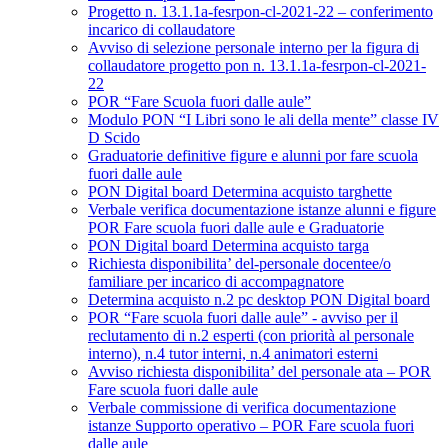
Progetto n. 13.1.1a-fesrpon-cl-2021-22 – conferimento
incarico di collaudatore
Avviso di selezione personale interno per la figura di
collaudatore progetto pon n. 13.1.1a-fesrpon-cl-2021-
22
POR “Fare Scuola fuori dalle aule”
Modulo PON “I Libri sono le ali della mente” classe IV
D Scido
Graduatorie definitive figure e alunni por fare scuola
fuori dalle aule
PON Digital board Determina acquisto targhette
Verbale verifica documentazione istanze alunni e figure
POR Fare scuola fuori dalle aule e Graduatorie
PON Digital board Determina acquisto targa
Richiesta disponibilita’ del-personale docentee/o
familiare per incarico di accompagnatore
Determina acquisto n.2 pc desktop PON Digital board
POR “Fare scuola fuori dalle aule” - avviso per il
reclutamento di n.2 esperti (con priorità al personale
interno), n.4 tutor interni, n.4 animatori esterni
Avviso richiesta disponibilita’ del personale ata – POR
Fare scuola fuori dalle aule
Verbale commissione di verifica documentazione
istanze Supporto operativo – POR Fare scuola fuori
dalle aule