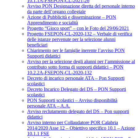
10.1.1A-FSEPON-CL-2021-26
Avviso PON Designazione diretta del personale interno
da parte dell’organo collegiale
Azione di Pubblicità e disseminazione – PON
Apprendimento e socialità
Progetto “Gioco sport” – con le Foto del 29/06/2021
Progetto FSEPON-CL-2020-132 – Verbale di verifica
delle istanze pervenute per la selezione alunni
beneficiari
Chiarimento per le famiglie inerente l’avviso PON
Supporti didattici
Avviso per la selezione degli alunni per l’ammissione al
contributo sotto forma di supporti didattici – PON
10.2.2A-FSEPON-CL-2020-132
Decreto di incarico personale ATA – Pon Supporti
scolastici
Decreto Incarico Delegato del DS – PON Supporti
scolastici
PON Supporti scolastici – Avviso disponibilità
personale ATA – A.A.
Avviso reclutamento delegato del DS – Pon supporti
didattici
Avviso interno per Collaudatore POR Calabria
2014/2020 Asse 12 – Obiettivo specifico 10.1 – Azione
10.1.1 FSE