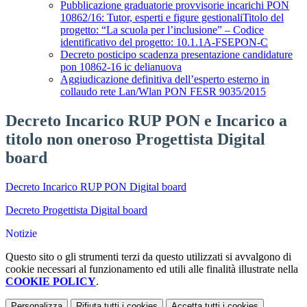
Pubblicazione graduatorie provvisorie incarichi PON
10862/16: Tutor, esperti e figure gestionaliTitolo del
progetto: “La scuola per l’inclusione” – Codice
identificativo del progetto: 10.1.1A-FSEPON-C
Decreto posticipo scadenza presentazione candidature
pon 10862-16 ic delianuova
Aggiudicazione definitiva dell’esperto esterno in
collaudo rete Lan/Wlan PON FESR 9035/2015
Decreto Incarico RUP PON e Incarico a
titolo non oneroso Progettista Digital
board
Decreto Incarico RUP PON Digital board
Decreto Progettista Digital board
Notizie
Questo sito o gli strumenti terzi da questo utilizzati si avvalgono di
cookie necessari al funzionamento ed utili alle finalità illustrate nella
COOKIE POLICY
.
Personalizza
Rifiuta tutti
i cookies
Accetta tutti
i cookies