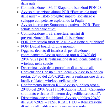
dalle aule
Comunicazione n.86: II Riapertura iscrizioni PON 28
Avviso di selezione alunni POR “Fare scuola fuori
dalle aule” – Titolo progetto: imparo, socializzo e
sviluppo competenze esplorando la Puglia
Avviso interno per Supporto operativo – POR “Fare
scuola fuori dalle aule”
Comunicazione n.83: riapertura termini di
presentazione della domanda di iscrizione
POR Fare scuola fuori dalle aule – Azione di pubblicità
PON Digital board: Ordine monitor
Oggetto: decreto di incarico ds per direzione e
coordinamento Avviso pubblico prot.n. 20480 del
20/07/2021 per la realizzazione di reti locali, cablate e
wireless, nelle scuole –
Determina avvio della procedura di adesione alla
Convenzione Consip “ Reti locali 7”- Avviso pubblico
prot.n. 20480 del 20/07/2021 per la realizzazione di reti
locali, cablate e wireless, nelle scuole
Conferimento Incarico RUP Avviso pubblico prot.n.
20480 del 20/07/2021 FESR Azione 13.1.1 “Cablaggio
strutturato e sicuro all’interno degli edifici scolastici”.
Disseminazione e pubblicita’ Avviso pubblico 20480
del 20/07/2021 – FESR REACT EU – Realizzazione
di reti locali, cablate e wireless nelle scuole.