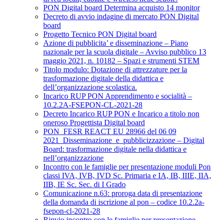
PON Digital board Determina acquisto 14 monitor
Decreto di avvio indagine di mercato PON Digital
board
Progetto Tecnico PON Digital board
Azione di pubblicita’ e disseminazione – Piano
nazionale per la scuola digitale – Avviso pubblico 13
maggio 2021, n. 10182 – Spazi e strumenti STEM
Titolo modulo: Dotazione di attrezzature per la
trasformazione digitale della didattica e
dell’organizzazione scolastica.
Incarico RUP PON Apprendimento e socialità –
10.2.2A-FSEPON-CL-2021-28
Decreto Incarico RUP PON e Incarico a titolo non
oneroso Progettista Digital board
PON_FESR REACT EU 28966 del 06 09
2021_Disseminazione_e_pubblicizzazione – Digital
Board: trasformazione digitale nella didattica e
nell’organizzazione
Incontro con le famiglie per presentazione moduli Pon
classi IVA, IVB, IVD Sc. Primaria e IA, IB, IIIE, IIA,
IIB, IE Sc. Sec. di I Grado
Comunicazione n.63: proroga data di presentazione
della domanda di iscrizione al pon – codice 10.2.2a-
fsepon-cl-2021-28
Rinvio incontro con le famiglie per presentazione