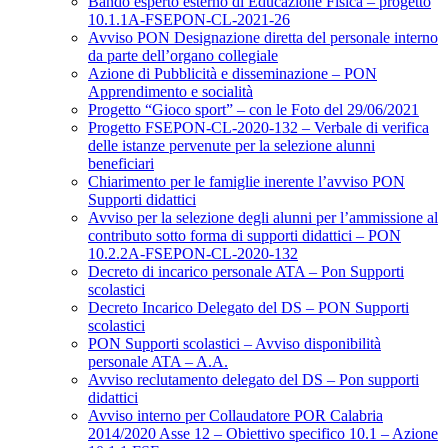
Bando esperto esterno di Educazione Fisica – progetto
10.1.1A-FSEPON-CL-2021-26
Avviso PON Designazione diretta del personale interno
da parte dell’organo collegiale
Azione di Pubblicità e disseminazione – PON
Apprendimento e socialità
Progetto “Gioco sport” – con le Foto del 29/06/2021
Progetto FSEPON-CL-2020-132 – Verbale di verifica
delle istanze pervenute per la selezione alunni
beneficiari
Chiarimento per le famiglie inerente l’avviso PON
Supporti didattici
Avviso per la selezione degli alunni per l’ammissione al
contributo sotto forma di supporti didattici – PON
10.2.2A-FSEPON-CL-2020-132
Decreto di incarico personale ATA – Pon Supporti
scolastici
Decreto Incarico Delegato del DS – PON Supporti
scolastici
PON Supporti scolastici – Avviso disponibilità
personale ATA – A.A.
Avviso reclutamento delegato del DS – Pon supporti
didattici
Avviso interno per Collaudatore POR Calabria
2014/2020 Asse 12 – Obiettivo specifico 10.1 – Azione