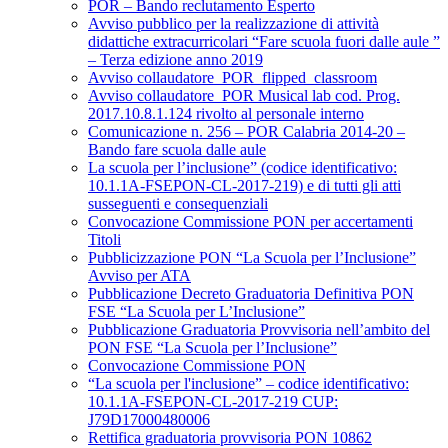
POR – Bando reclutamento Esperto
Avviso pubblico per la realizzazione di attività
didattiche extracurricolari “Fare scuola fuori dalle aule ”
– Terza edizione anno 2019
Avviso collaudatore_POR_flipped_classroom
Avviso collaudatore_POR Musical lab cod. Prog.
2017.10.8.1.124 rivolto al personale interno
Comunicazione n. 256 – POR Calabria 2014-20 –
Bando fare scuola dalle aule
La scuola per l’inclusione” (codice identificativo:
10.1.1A-FSEPON-CL-2017-219) e di tutti gli atti
susseguenti e consequenziali
Convocazione Commissione PON per accertamenti
Titoli
Pubblicizzazione PON “La Scuola per l’Inclusione”
Avviso per ATA
Pubblicazione Decreto Graduatoria Definitiva PON
FSE “La Scuola per L’Inclusione”
Pubblicazione Graduatoria Provvisoria nell’ambito del
PON FSE “La Scuola per l’Inclusione”
Convocazione Commissione PON
“La scuola per l'inclusione” – codice identificativo:
10.1.1A-FSEPON-CL-2017-219 CUP:
J79D17000480006
Rettifica graduatoria provvisoria PON 10862