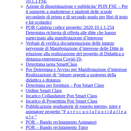
10.1.1 FSE
Azione di disseminazione e pubblicita’ PON FSE – Per
il supporto a studentesse e studenti delle scuole
secondarie di primo e di secondo grado per libri di testo
e kit scolastici
POR Calabria codice progetto: 2020.10.1.1.254
Determina richiesta di offerta alle ditte che hanno
partecipato alla manifestazione d’interesse
Verbale di verifica documentazione delle istanze
pervenute di Manifestazione d’interesse delle Ditte in
relazione alla realizzazione del progetto di Didattica a
distanza-emergenza Covid-19-
Determina targa SmartClass
Por Determina e Avviso per Manifestazione d’interesse
Realizzazione di “misure urgenti a sostegno della
didattica a distanza
Determina per fornitura – Pon Smart Class
Ordine Smart Class
Incarico Collaudatore Pon Smart Class
Incarico di Progettista Pon Smart Class
Pubblicazione graduatorie di esperto interno, tutor e
animatore progetto “F a r e s c u o l a f u o r i d a l l e a
u l e ”
POR – Bando reclutamento Animatori
POR – Bando reclutamento Tutor