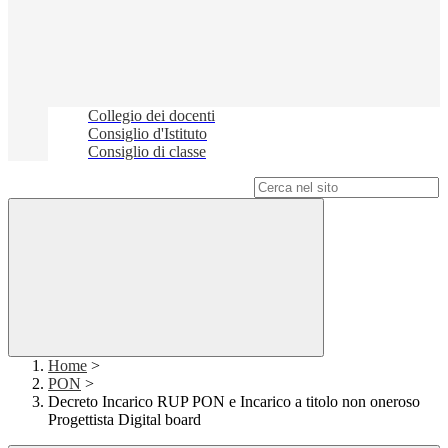
Collegio dei docenti
Consiglio d'Istituto
Consiglio di classe
Campo di ricerca per le pagine del sito
Home
>
PON
>
Decreto Incarico RUP PON e Incarico a titolo non oneroso
Progettista Digital board