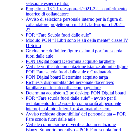
selezione esperti e tutor
Progetto n. 13.1.1a-fesrpon-cl-2021-22 – conferimento
incarico di collaudatore
Avviso di selezione personale interno per la figura di
collaudatore progetto pon n. 13.1.1a-fesrpon-cl-2021-
22
POR “Fare Scuola fuori dalle aule”
Modulo PON “I Libri sono le ali della mente” classe IV
D Scido
Graduatorie definitive figure e alunni por fare scuola
fuori dalle aule
PON Digital board Determina acquisto targhette
Verbale verifica documentazione istanze alunni e figure
POR Fare scuola fuori dalle aule e Graduatorie
PON Digital board Determina acquisto targa
Richiesta disponibilita’ del-personale docentee/o
familiare per incarico di accompagnatore
Determina acquisto n.2 pc desktop PON Digital board
POR “Fare scuola fuori dalle aule” - avviso per il
reclutamento di n.2 esperti (con priorità al personale
interno), n.4 tutor interni, n.4 animatori esterni
Avviso richiesta disponibilita’ del personale ata – POR
Fare scuola fuori dalle aule
Verbale commissione di verifica documentazione
istanze Supporto operativo – POR Fare scuola fuori