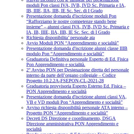
moduli Pon classi IVA, IVB, IVD Sc. Primaria e IA,
IB, IIIE, IIA, IIB, IE Sc. Sec. di I Grado
Presentazione domanda d'iscrizione moduli Pon
“Rafforziamo le nostre competenze stando bene
insieme” – alunni classi IVA, IVB, IVD Sc. Primaria e
IA, IB, IIIE, IIA, IIB, IE Sc. Sec. di I Grado
Richiesta disponibilita’ personale ata
Avvio Moduli PON “Apprendimento e socialità”
Presentazione domanda d'iscrizione alunni classe IIIB
modulo Pon “Apprendimento e socialità”
Graduatoria Definitiva personale Esperto di Ed. Fisica
Pon Apprendimento e socialità.
2° Avviso PON per Designazione diretta del personale
interno da parte dell’organo collegiale – Codice
Progetto 10.2.2A-FSEPON-CL-2021-28
Graduatoria provvisoria Esperto Esterno Ed. Fisica –
PON Apprendimento e socialità
Presentazione domanda d'iscrizione alunni classi VA,
VB e VD moduli Pon “Apprendimento e socialità”
Avviso richiesta disponibilità personale ATA interno –
Progetto PON “Apprendimento e socialità”
Decreti DS Direzione e coordinamento, DSGA
Direzione amministrativa PON Apprendimento e
socialità