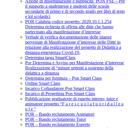
Azione di disseminazione e pubblicita’ PON FSE – Per
il supporto a studentesse e studenti delle scuole
secondarie di primo e di secondo grado per libri di testo
e kit scolastici
POR Calabria codice progetto: 2020.10.1.1.254
Determina richiesta di offerta alle ditte che hanno
partecipato alla manifestazione d’interesse
Verbale di verifica documentazione delle istanze
pervenute di Manifestazione d’interesse delle Ditte in
relazione alla realizzazione del progetto di Didattica a
distanza-emergenza Covid-19-
Determina targa SmartClass
Por Determina e Avviso per Manifestazione d’interesse
Realizzazione di “misure urgenti a sostegno della
didattica a distanza
Determina per fornitura – Pon Smart Class
Ordine Smart Class
Incarico Collaudatore Pon Smart Class
Incarico di Progettista Pon Smart Class
Pubblicazione graduatorie di esperto interno, tutor e
animatore progetto “F a r e s c u o l a f u o r i d a l l e a
u l e ”
POR – Bando reclutamento Animatori
POR – Bando reclutamento Tutor
POR – Bando reclutamento Esperto