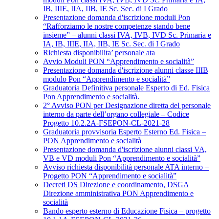
IB, IIIE, IIA, IIB, IE Sc. Sec. di I Grado
Presentazione domanda d'iscrizione moduli Pon
“Rafforziamo le nostre competenze stando bene
insieme” – alunni classi IVA, IVB, IVD Sc. Primaria e
IA, IB, IIIE, IIA, IIB, IE Sc. Sec. di I Grado
Richiesta disponibilita’ personale ata
Avvio Moduli PON “Apprendimento e socialità”
Presentazione domanda d'iscrizione alunni classe IIIB
modulo Pon “Apprendimento e socialità”
Graduatoria Definitiva personale Esperto di Ed. Fisica
Pon Apprendimento e socialità.
2° Avviso PON per Designazione diretta del personale
interno da parte dell’organo collegiale – Codice
Progetto 10.2.2A-FSEPON-CL-2021-28
Graduatoria provvisoria Esperto Esterno Ed. Fisica –
PON Apprendimento e socialità
Presentazione domanda d'iscrizione alunni classi VA,
VB e VD moduli Pon “Apprendimento e socialità”
Avviso richiesta disponibilità personale ATA interno –
Progetto PON “Apprendimento e socialità”
Decreti DS Direzione e coordinamento, DSGA
Direzione amministrativa PON Apprendimento e
socialità
Bando esperto esterno di Educazione Fisica – progetto