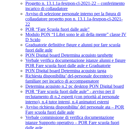
Progetto n. 13.1.1a-fesrpon-cl-2021-22 – conferimento
incarico di collaudatore
Avviso di selezione personale interno per la figura di
collaudatore progetto pon n. 13.1.1a-fesrpon-cl-2021-
22
POR “Fare Scuola fuori dalle aule”
Modulo PON “I Libri sono le ali della mente” classe IV
D Scido
Graduatorie definitive figure e alunni por fare scuola
fuori dalle aule
PON Digital board Determina acquisto targhette
Verbale verifica documentazione istanze alunni e figure
POR Fare scuola fuori dalle aule e Graduatorie
PON Digital board Determina acquisto targa
Richiesta disponibilita’ del-personale docentee/o
familiare per incarico di accompagnatore
Determina acquisto n.2 pc desktop PON Digital board
POR “Fare scuola fuori dalle aule” - avviso per il
reclutamento di n.2 esperti (con priorità al personale
interno), n.4 tutor interni, n.4 animatori esterni
Avviso richiesta disponibilita’ del personale ata – POR
Fare scuola fuori dalle aule
Verbale commissione di verifica documentazione
istanze Supporto operativo – POR Fare scuola fuori
dalle aule