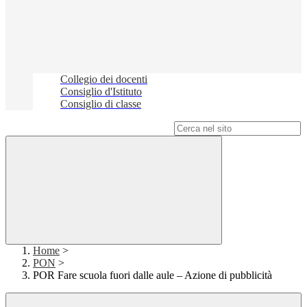
Collegio dei docenti
Consiglio d'Istituto
Consiglio di classe
Campo di ricerca per le pagine del sito
Home
>
PON
>
POR Fare scuola fuori dalle aule – Azione di pubblicità