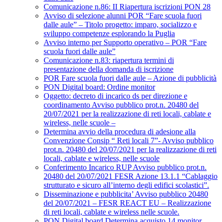
Comunicazione n.86: II Riapertura iscrizioni PON 28
Avviso di selezione alunni POR “Fare scuola fuori
dalle aule” – Titolo progetto: imparo, socializzo e
sviluppo competenze esplorando la Puglia
Avviso interno per Supporto operativo – POR “Fare
scuola fuori dalle aule”
Comunicazione n.83: riapertura termini di
presentazione della domanda di iscrizione
POR Fare scuola fuori dalle aule – Azione di pubblicità
PON Digital board: Ordine monitor
Oggetto: decreto di incarico ds per direzione e
coordinamento Avviso pubblico prot.n. 20480 del
20/07/2021 per la realizzazione di reti locali, cablate e
wireless, nelle scuole –
Determina avvio della procedura di adesione alla
Convenzione Consip “ Reti locali 7”- Avviso pubblico
prot.n. 20480 del 20/07/2021 per la realizzazione di reti
locali, cablate e wireless, nelle scuole
Conferimento Incarico RUP Avviso pubblico prot.n.
20480 del 20/07/2021 FESR Azione 13.1.1 “Cablaggio
strutturato e sicuro all’interno degli edifici scolastici”.
Disseminazione e pubblicita’ Avviso pubblico 20480
del 20/07/2021 – FESR REACT EU – Realizzazione
di reti locali, cablate e wireless nelle scuole.
PON Digital board Determina acquisto 14 monitor