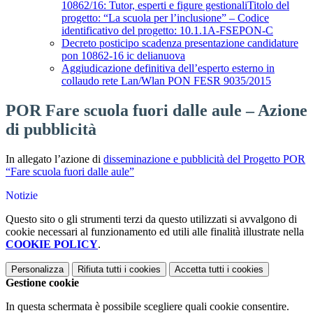
10862/16: Tutor, esperti e figure gestionaliTitolo del
progetto: “La scuola per l’inclusione” – Codice
identificativo del progetto: 10.1.1A-FSEPON-C
Decreto posticipo scadenza presentazione candidature
pon 10862-16 ic delianuova
Aggiudicazione definitiva dell’esperto esterno in
collaudo rete Lan/Wlan PON FESR 9035/2015
POR Fare scuola fuori dalle aule – Azione
di pubblicità
In allegato l’azione di
disseminazione e pubblicità del Progetto POR
“Fare scuola fuori dalle aule”
Notizie
Questo sito o gli strumenti terzi da questo utilizzati si avvalgono di
cookie necessari al funzionamento ed utili alle finalità illustrate nella
COOKIE POLICY
.
Personalizza
Rifiuta tutti
i cookies
Accetta tutti
i cookies
Gestione cookie
In questa schermata è possibile scegliere quali cookie consentire.