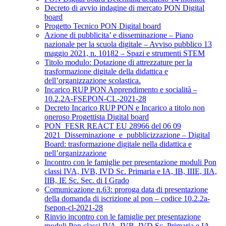
Decreto di avvio indagine di mercato PON Digital
board
Progetto Tecnico PON Digital board
Azione di pubblicita’ e disseminazione – Piano
nazionale per la scuola digitale – Avviso pubblico 13
maggio 2021, n. 10182 – Spazi e strumenti STEM
Titolo modulo: Dotazione di attrezzature per la
trasformazione digitale della didattica e
dell’organizzazione scolastica.
Incarico RUP PON Apprendimento e socialità –
10.2.2A-FSEPON-CL-2021-28
Decreto Incarico RUP PON e Incarico a titolo non
oneroso Progettista Digital board
PON_FESR REACT EU 28966 del 06 09
2021_Disseminazione_e_pubblicizzazione – Digital
Board: trasformazione digitale nella didattica e
nell’organizzazione
Incontro con le famiglie per presentazione moduli Pon
classi IVA, IVB, IVD Sc. Primaria e IA, IB, IIIE, IIA,
IIB, IE Sc. Sec. di I Grado
Comunicazione n.63: proroga data di presentazione
della domanda di iscrizione al pon – codice 10.2.2a-
fsepon-cl-2021-28
Rinvio incontro con le famiglie per presentazione
moduli Pon classi IVA, IVB, IVD Sc. Primaria e IA,