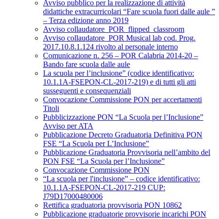
Avviso pubblico per la realizzazione di attività
didattiche extracurricolari “Fare scuola fuori dalle aule ”
– Terza edizione anno 2019
Avviso collaudatore_POR_flipped_classroom
Avviso collaudatore_POR Musical lab cod. Prog.
2017.10.8.1.124 rivolto al personale interno
Comunicazione n. 256 – POR Calabria 2014-20 –
Bando fare scuola dalle aule
La scuola per l’inclusione” (codice identificativo:
10.1.1A-FSEPON-CL-2017-219) e di tutti gli atti
susseguenti e consequenziali
Convocazione Commissione PON per accertamenti
Titoli
Pubblicizzazione PON “La Scuola per l’Inclusione”
Avviso per ATA
Pubblicazione Decreto Graduatoria Definitiva PON
FSE “La Scuola per L’Inclusione”
Pubblicazione Graduatoria Provvisoria nell’ambito del
PON FSE “La Scuola per l’Inclusione”
Convocazione Commissione PON
“La scuola per l'inclusione” – codice identificativo:
10.1.1A-FSEPON-CL-2017-219 CUP:
J79D17000480006
Rettifica graduatoria provvisoria PON 10862
Pubblicazione graduatorie provvisorie incarichi PON