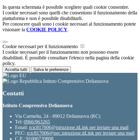
In questa schermata è possibile scegliere quali cookie consentire.
I cookie necessari sono quelli che consentono il funzionamento della
piattaforma e non è possibile disabilitarli.
Per conoscere quali sono i cookie necessari al funzionamento potete
visionare la
COOKIE POLICY
.
Cookie necessari per il funzionamento
I cookie necessari per il funzionamento non possono essere
disabilitati. È possibile consultare l'elenco nella pagina della cookie
policy.
Accetta tutti
Salva le preferenze
Istituto Comprensivo Delianuova
Contatti
Istituto Comprensivo Delianuova
Via Carmelia, 24 - 89012 Delianuova (RC)
Tel:
0966/963265
Email:
rcic817006@istruzione.it
Link per inviare una mail
PEC:
rcic817006@pec.istruzione.it
Link per inviare una mail
C.F.: 91006720808