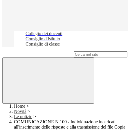
Collegio dei docenti
Consiglio d'Istituto
Consiglio di classe
Campo di ricerca per le pagine del sito
Home
>
Novità
>
Le notizie
>
COMUNICAZIONE N.100 - Individuazione incaricati
all'inserimento delle risposte e alla trasmissione del file Copia