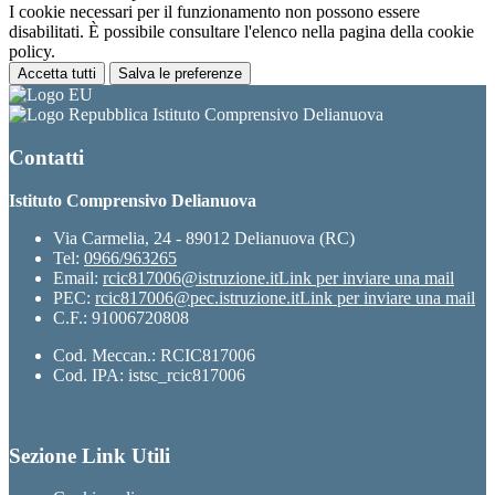
I cookie necessari per il funzionamento non possono essere
disabilitati. È possibile consultare l'elenco nella pagina della cookie
policy.
Accetta tutti
Salva le preferenze
Istituto Comprensivo Delianuova
Contatti
Istituto Comprensivo Delianuova
Via Carmelia, 24 - 89012 Delianuova (RC)
Tel:
0966/963265
Email:
rcic817006@istruzione.it
Link per inviare una mail
PEC:
rcic817006@pec.istruzione.it
Link per inviare una mail
C.F.: 91006720808
Cod. Meccan.: RCIC817006
Cod. IPA: istsc_rcic817006
Sezione Link Utili