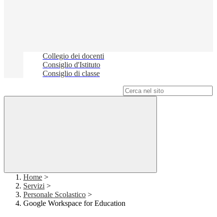
Collegio dei docenti
Consiglio d'Istituto
Consiglio di classe
Campo di ricerca per le pagine del sito
Home
>
Servizi
>
Personale Scolastico
>
Google Workspace for Education