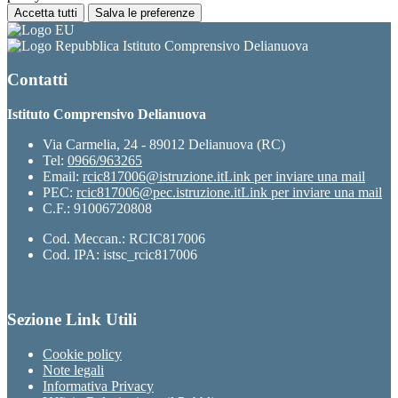
Accetta tutti
Salva le preferenze
Istituto Comprensivo Delianuova
Contatti
Istituto Comprensivo Delianuova
Via Carmelia, 24 - 89012 Delianuova (RC)
Tel:
0966/963265
Email:
rcic817006@istruzione.it
Link per inviare una mail
PEC:
rcic817006@pec.istruzione.it
Link per inviare una mail
C.F.: 91006720808
Cod. Meccan.: RCIC817006
Cod. IPA: istsc_rcic817006
Sezione Link Utili
Cookie policy
Note legali
Informativa Privacy