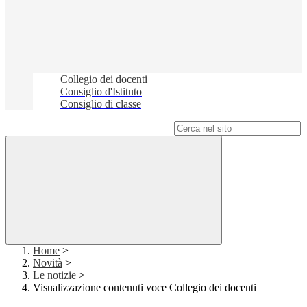
Collegio dei docenti
Consiglio d'Istituto
Consiglio di classe
Campo di ricerca per le pagine del sito
Home
>
Novità
>
Le notizie
>
Visualizzazione contenuti voce Collegio dei docenti