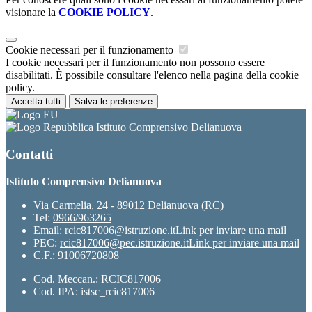
visionare la
COOKIE POLICY
.
Cookie necessari per il funzionamento
I cookie necessari per il funzionamento non possono essere
disabilitati. È possibile consultare l'elenco nella pagina della cookie
policy.
Accetta tutti
Salva le preferenze
Istituto Comprensivo Delianuova
Contatti
Istituto Comprensivo Delianuova
Via Carmelia, 24 - 89012 Delianuova (RC)
Tel:
0966/963265
Email:
rcic817006@istruzione.it
Link per inviare una mail
PEC:
rcic817006@pec.istruzione.it
Link per inviare una mail
C.F.: 91006720808
Cod. Meccan.: RCIC817006
Cod. IPA: istsc_rcic817006