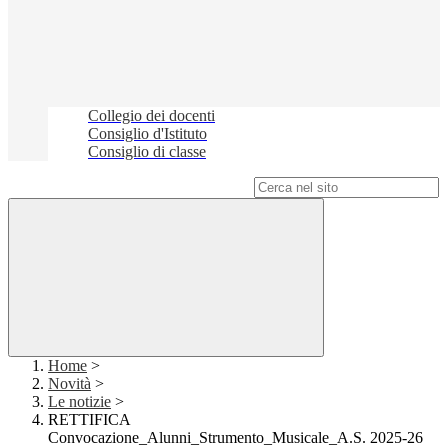
Collegio dei docenti
Consiglio d'Istituto
Consiglio di classe
Campo di ricerca per le pagine del sito
Home
>
Novità
>
Le notizie
>
RETTIFICA
Convocazione_Alunni_Strumento_Musicale_A.S. 2025-26