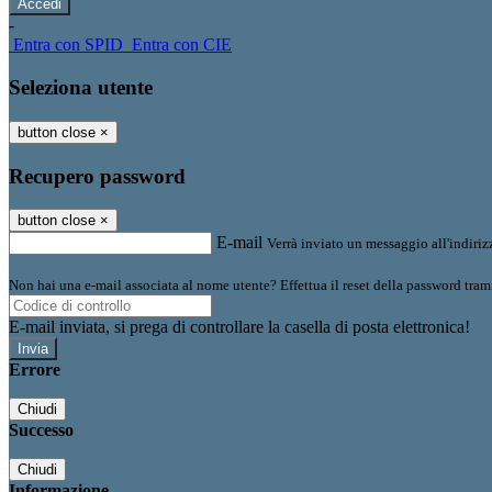
-
Entra con SPID
Entra con CIE
Seleziona utente
button close
×
Recupero password
button close
×
E-mail
Verrà inviato un messaggio all'indirizz
Non hai una e-mail associata al nome utente? Effettua il reset della password tram
E-mail inviata, si prega di controllare la casella di posta elettronica!
Errore
Chiudi
Successo
Chiudi
Informazione