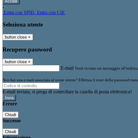
-
Entra con SPID
Entra con CIE
Seleziona utente
button close
×
Recupero password
button close
×
E-mail
Verrà inviato un messaggio all'indirizz
Non hai una e-mail associata al nome utente? Effettua il reset della password tram
E-mail inviata, si prega di controllare la casella di posta elettronica!
Errore
Chiudi
Successo
Chiudi
Informazione