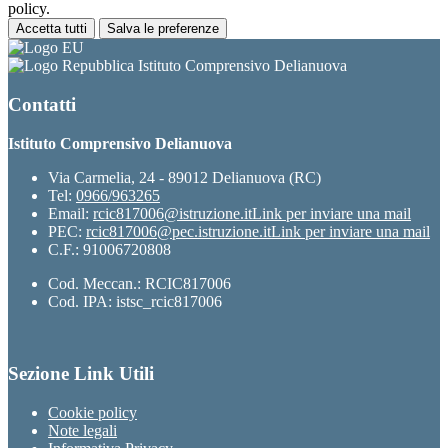
policy.
Accetta tutti
Salva le preferenze
Istituto Comprensivo Delianuova
Contatti
Istituto Comprensivo Delianuova
Via Carmelia, 24 - 89012 Delianuova (RC)
Tel:
0966/963265
Email:
rcic817006@istruzione.it
Link per inviare una mail
PEC:
rcic817006@pec.istruzione.it
Link per inviare una mail
C.F.: 91006720808
Cod. Meccan.: RCIC817006
Cod. IPA: istsc_rcic817006
Sezione Link Utili
Cookie policy
Note legali