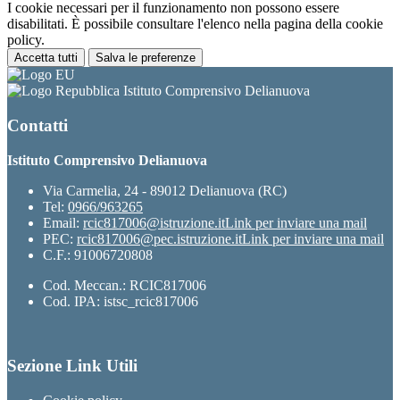
I cookie necessari per il funzionamento non possono essere
disabilitati. È possibile consultare l'elenco nella pagina della cookie
policy.
Accetta tutti
Salva le preferenze
Istituto Comprensivo Delianuova
Contatti
Istituto Comprensivo Delianuova
Via Carmelia, 24 - 89012 Delianuova (RC)
Tel:
0966/963265
Email:
rcic817006@istruzione.it
Link per inviare una mail
PEC:
rcic817006@pec.istruzione.it
Link per inviare una mail
C.F.: 91006720808
Cod. Meccan.: RCIC817006
Cod. IPA: istsc_rcic817006
Sezione Link Utili