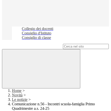
Collegio dei docenti
Consiglio d'Istituto
Consiglio di classe
Campo di ricerca per le pagine del sito
Home
>
Novità
>
Le notizie
>
Comunicazione n.56 - Incontri scuola-famiglia Primo
Quadrimestre a.s. 24-25