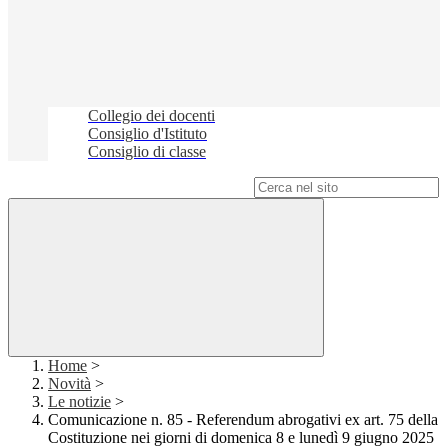
Collegio dei docenti
Consiglio d'Istituto
Consiglio di classe
Campo di ricerca per le pagine del sito
Home
>
Novità
>
Le notizie
>
Comunicazione n. 85 - Referendum abrogativi ex art. 75 della
Costituzione nei giorni di domenica 8 e lunedì 9 giugno 2025