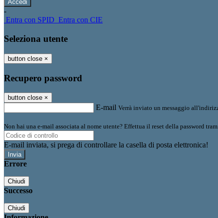
-
Entra con SPID
Entra con CIE
Seleziona utente
button close
×
Recupero password
button close
×
E-mail
Verrà inviato un messaggio all'indirizz
Non hai una e-mail associata al nome utente? Effettua il reset della password tram
E-mail inviata, si prega di controllare la casella di posta elettronica!
Errore
Chiudi
Successo
Chiudi
Informazione