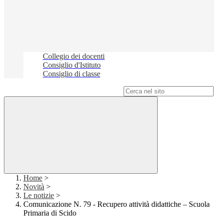
Collegio dei docenti
Consiglio d'Istituto
Consiglio di classe
Campo di ricerca per le pagine del sito
Home
>
Novità
>
Le notizie
>
Comunicazione N. 79 - Recupero attività didattiche – Scuola
Primaria di Scido