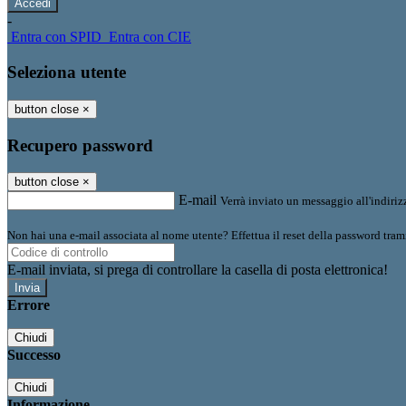
-
Entra con SPID
Entra con CIE
Seleziona utente
button close
×
Recupero password
button close
×
E-mail
Verrà inviato un messaggio all'indirizz
Non hai una e-mail associata al nome utente? Effettua il reset della password tram
E-mail inviata, si prega di controllare la casella di posta elettronica!
Errore
Chiudi
Successo
Chiudi
Informazione