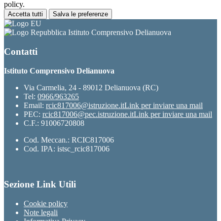
policy.
Accetta tutti
Salva le preferenze
Istituto Comprensivo Delianuova
Contatti
Istituto Comprensivo Delianuova
Via Carmelia, 24 - 89012 Delianuova (RC)
Tel:
0966/963265
Email:
rcic817006@istruzione.it
Link per inviare una mail
PEC:
rcic817006@pec.istruzione.it
Link per inviare una mail
C.F.: 91006720808
Cod. Meccan.: RCIC817006
Cod. IPA: istsc_rcic817006
Sezione Link Utili
Cookie policy
Note legali