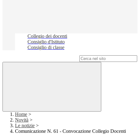
Collegio dei docenti
Consiglio d'Istituto
Consiglio di classe
Campo di ricerca per le pagine del sito
Home
>
Novità
>
Le notizie
>
Comunicazione N. 61 - Convocazione Collegio Docenti