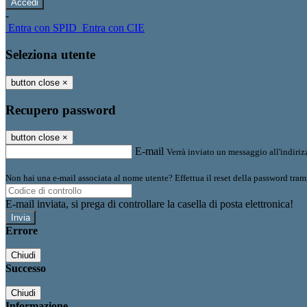
-
Entra con SPID
Entra con CIE
Seleziona utente
button close
×
Recupero password
button close
×
E-mail
Verrà inviato un messaggio all'indirizz
Non hai una e-mail associata al nome utente? Effettua il reset della password tram
E-mail inviata, si prega di controllare la casella di posta elettronica!
Errore
Chiudi
Successo
Chiudi
Informazione