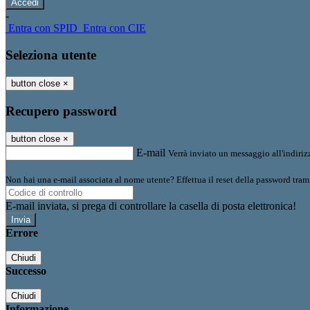
-
Entra con SPID
Entra con CIE
Seleziona utente
button close
×
Recupero password
button close
×
E-mail
Verrà inviato un messaggio all'indirizz
Non hai una e-mail associata al nome utente? Effettua il reset della password tram
E-mail inviata, si prega di controllare la casella di posta elettronica!
Errore
Chiudi
Successo
Chiudi
Informazione