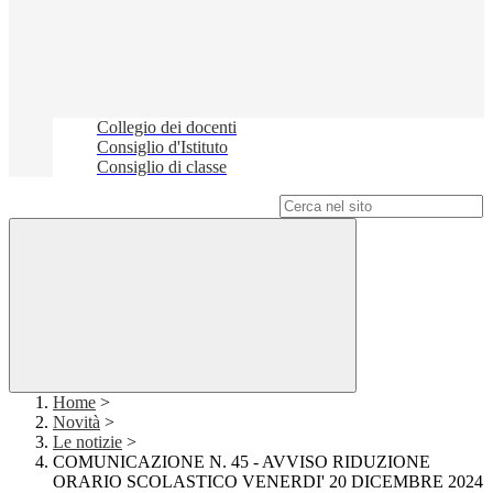
Collegio dei docenti
Consiglio d'Istituto
Consiglio di classe
Campo di ricerca per le pagine del sito
Home
>
Novità
>
Le notizie
>
COMUNICAZIONE N. 45 - AVVISO RIDUZIONE
ORARIO SCOLASTICO VENERDI' 20 DICEMBRE 2024