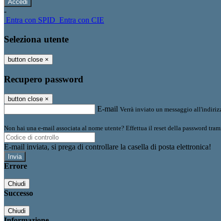
-
Entra con SPID
Entra con CIE
Seleziona utente
button close
×
Recupero password
button close
×
E-mail
Verrà inviato un messaggio all'indirizz
Non hai una e-mail associata al nome utente? Effettua il reset della password tram
E-mail inviata, si prega di controllare la casella di posta elettronica!
Errore
Chiudi
Successo
Chiudi
Informazione